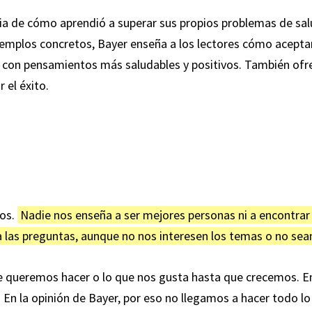
oria de cómo aprendió a superar sus propios problemas de sal
ejemplos concretos, Bayer enseña a los lectores cómo acept
con pensamientos más saludables y positivos. También ofrec
 el éxito.
mos.
Nadie nos enseña a ser mejores personas ni a encontrar 
 las preguntas, aunque no nos interesen los temas o no sea
 queremos hacer o lo que nos gusta hasta que crecemos. E
. En la opinión de Bayer, por eso no llegamos a hacer todo l