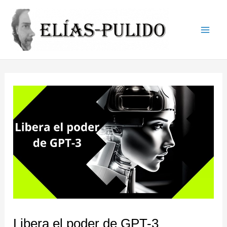
Ir
al
contenido
Main
Men
Libera el poder de GPT-3